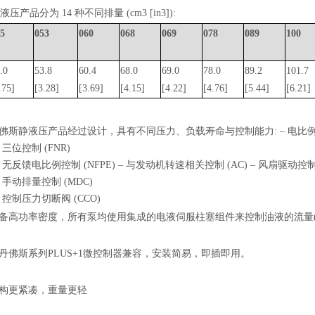
静液压产品分为
14
种不同排量
(cm3 [in3])
:
045
053
060
068
069
078
089
10
.0
53.8
60.4
68.0
69.0
78.0
89.2
101.7
.75]
[3.28]
[3.69]
[4.15]
[4.22]
[4.76]
[5.44]
[6.21]
佛斯静液压产品经过设计，具有不同压力、负载寿命与控制能力:
‒
电比
三位控制
(FNR)
无反馈电比例控制
(NFPE)
‒
与发动机转速相关控制
(AC)
‒
风扇驱动控
手动排量控制
(MDC)
控制压力切断阀
(CCO)
备高功率密度，所有泵均使用集成的电液伺服柱塞组件来控制油液的流量
丹佛斯系列
PLUS+1
微控制器兼容，安装简易，即插即用。
构更紧凑，重量更轻