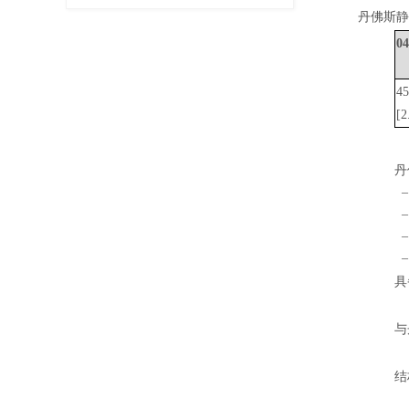
丹佛斯
45
[2
丹
‒
‒
‒
‒
具
与
结