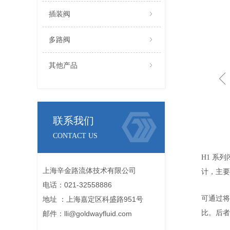
插装阀
ꁇ
多路阀
ꁇ
其他产品
ꁇ
联系我们
CONTACT US
H1
系列
上海辛金路流体技术有限公司
计，主
电话：021-32558886
可通过将
地址 ：上海嘉定区科盛路951号
比。后者
邮件：lli@goldwayfluid.com