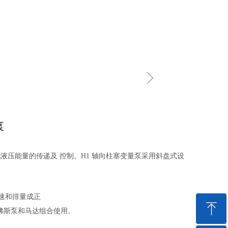
ꁇ
泵
液压能量的传递及 控制。
H1
轴向柱塞变量泵采用斜盘式设
速和排量成正
ꁸ
佛斯泵和马达组合使用。