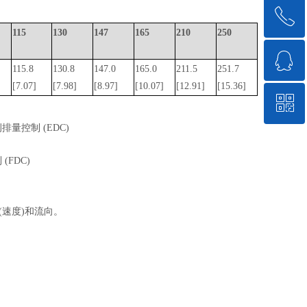
ꂅ
回到顶部
0
115
130
147
165
210
250
ꁗ
021-32558886
115.8
130.8
147.0
165.0
211.5
251.7
[7.07]
[7.98]
[8.97]
[10.07]
[12.91]
[15.36]
ꀥ
QQ客服
例排量控制
(EDC)
微信二维码
制
(FDC)
(速度)和流向。