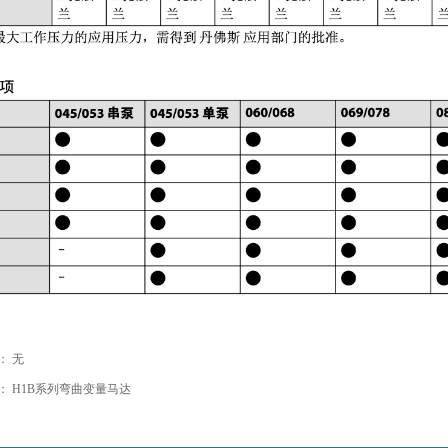
：
无
：
H1B系列弯曲变量马达